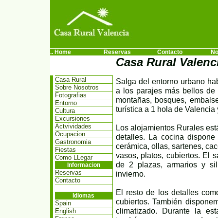
.. Home
Reservas
Contacto
No
Casa Rural Valenc
Casa Rural
Salga del entorno urbano hab
Sobre Nosotros
a los parajes más bellos d
Fotografias
montañas, bosques, embalse
Entorno
turística a 1 hola de Valencia
Cultura
Excursiones
Actvividades
Los alojamientos Rurales est
Ocupacion
detalles. La cocina dispone
Gastronomia
cerámica, ollas, sartenes, cac
Fiestas
vasos, platos, cubiertos. El
Como LLegar
de 2 plazas, armarios y sil
Informacion
Reservas
invierno.
Contacto
El resto de los detalles co
Idiomas
cubiertos. También dispone
Spain
climatizado. Durante la es
English