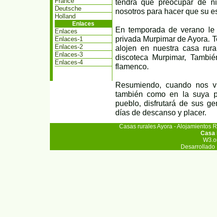
France
tendrá que preocupar de n
Deutsche
nosotros para hacer que su e
Holland
Enlaces
En temporada de verano le 
Enlaces
privada Murpimar de Ayora. T
Enlaces-1
Enlaces-2
alojen en nuestra casa rural
Enlaces-3
discoteca Murpimar, También
Enlaces-4
flamenco.
Resumiendo, cuando nos vis
también como en la suya p
pueblo, disfrutará de sus g
días de descanso y placer.
Casas rurales Ayora
-
Alojamientos R
Casa 
W3.o
Desarrollado